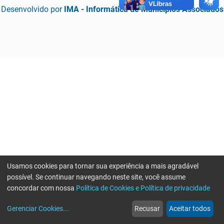
Desenvolvido por
IMA - Informática de Municípios Associados
Usamos cookies para tornar sua experiência a mais agradável
possível. Se continuar navegando neste site, você assume
concordar com nossa
Política de Cookies e Política de privacidade
home
build_circle
event
web
more_horiz
Erro ao enviar informações, por favor tente novamente
Gerenciar Cookies
...
Recusar
Aceitar todos
Início
Serviços
Eventos
Notícias
Mais