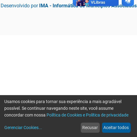
Desenvolvido por
IMA - Informática de Municípios Associados
Usamos cookies para tornar sua experiência a mais agradável
possível. Se continuar navegando neste site, você assume
concordar com nossa
Política de Cookies e Política de privacidade
home
build_circle
event
web
more_horiz
Erro ao enviar informações, por favor tente novamente
Gerenciar Cookies
...
Recusar
Aceitar todos
Início
Serviços
Eventos
Notícias
Mais