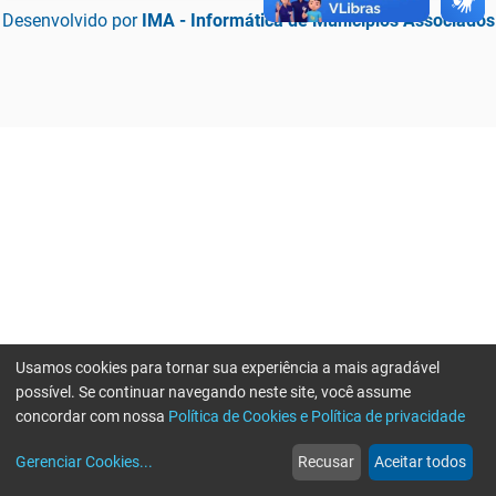
Desenvolvido por
IMA - Informática de Municípios Associados
Usamos cookies para tornar sua experiência a mais agradável
possível. Se continuar navegando neste site, você assume
concordar com nossa
Política de Cookies e Política de privacidade
home
build_circle
event
web
more_horiz
Erro ao enviar informações, por favor tente novamente
Gerenciar Cookies
...
Recusar
Aceitar todos
Início
Serviços
Eventos
Notícias
Mais