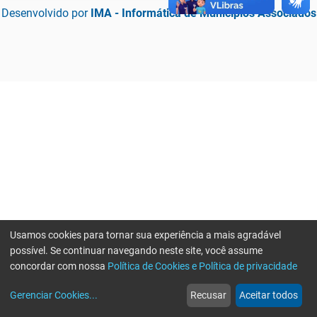
Desenvolvido por
IMA - Informática de Municípios Associados
Usamos cookies para tornar sua experiência a mais agradável
possível. Se continuar navegando neste site, você assume
concordar com nossa
Política de Cookies e Política de privacidade
home
build_circle
event
web
more_horiz
Erro ao enviar informações, por favor tente novamente
Gerenciar Cookies
...
Recusar
Aceitar todos
Início
Serviços
Eventos
Notícias
Mais