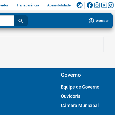
facebook
photo_camera
smart_display
flaky
vidor
Transparência
Acessibilidade
account_circle
search
Acessar
Governo
Equipe de Governo
Ouvidoria
Câmara Municipal