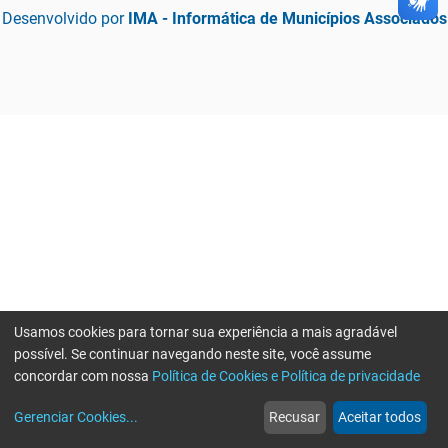
Desenvolvido por
IMA - Informática de Municípios Associados
Usamos cookies para tornar sua experiência a mais agradável
possível. Se continuar navegando neste site, você assume
concordar com nossa
Política de Cookies e Política de privacidade
home
build_circle
event
web
more_horiz
Erro ao enviar informações, por favor tente novamente
Gerenciar Cookies
...
Recusar
Aceitar todos
Início
Serviços
Eventos
Notícias
Mais