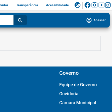
facebook
photo_camera
smart_display
flaky
vidor
Transparência
Acessibilidade
account_circle
search
Acessar
Governo
Equipe de Governo
Ouvidoria
Câmara Municipal