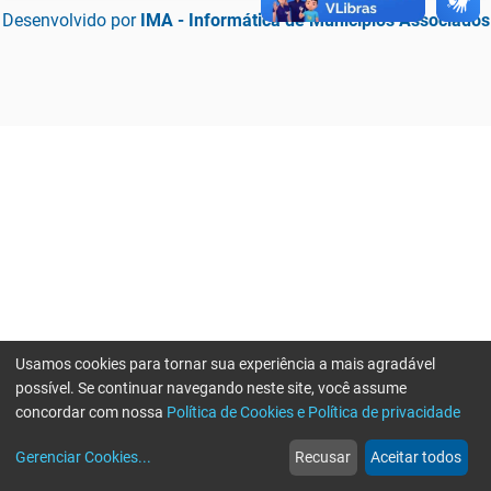
Desenvolvido por
IMA - Informática de Municípios Associados
Usamos cookies para tornar sua experiência a mais agradável
possível. Se continuar navegando neste site, você assume
concordar com nossa
Política de Cookies e Política de privacidade
home
build_circle
event
web
more_horiz
Erro ao enviar informações, por favor tente novamente
Gerenciar Cookies
...
Recusar
Aceitar todos
Início
Serviços
Eventos
Notícias
Mais