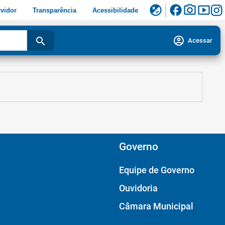
facebook
photo_camera
smart_display
flaky
vidor
Transparência
Acessibilidade
account_circle
search
Acessar
Governo
Equipe de Governo
Ouvidoria
Câmara Municipal