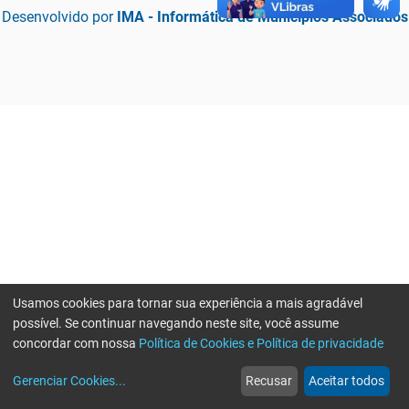
Desenvolvido por
IMA - Informática de Municípios Associados
Usamos cookies para tornar sua experiência a mais agradável
possível. Se continuar navegando neste site, você assume
concordar com nossa
Política de Cookies e Política de privacidade
home
build_circle
event
web
more_horiz
Erro ao enviar informações, por favor tente novamente
Gerenciar Cookies
...
Recusar
Aceitar todos
Início
Serviços
Eventos
Notícias
Mais