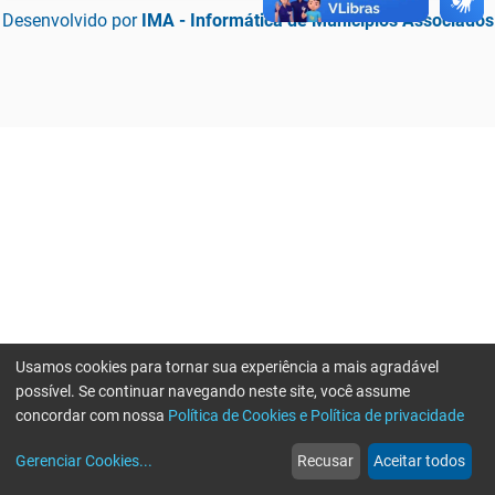
Desenvolvido por
IMA - Informática de Municípios Associados
Usamos cookies para tornar sua experiência a mais agradável
possível. Se continuar navegando neste site, você assume
concordar com nossa
Política de Cookies e Política de privacidade
home
build_circle
event
web
more_horiz
Erro ao enviar informações, por favor tente novamente
Gerenciar Cookies
...
Recusar
Aceitar todos
Início
Serviços
Eventos
Notícias
Mais