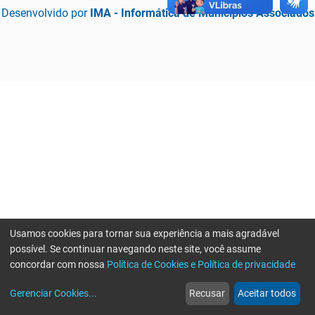
Desenvolvido por
IMA - Informática de Municípios Associados
Usamos cookies para tornar sua experiência a mais agradável
possível. Se continuar navegando neste site, você assume
concordar com nossa
Política de Cookies e Política de privacidade
home
build_circle
event
web
more_horiz
Erro ao enviar informações, por favor tente novamente
Gerenciar Cookies
...
Recusar
Aceitar todos
Início
Serviços
Eventos
Notícias
Mais