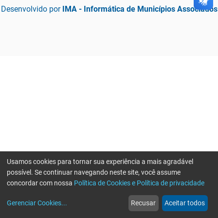
Desenvolvido por
IMA - Informática de Municípios Associados
Usamos cookies para tornar sua experiência a mais agradável
possível. Se continuar navegando neste site, você assume
concordar com nossa
Política de Cookies e Política de privacidade
home
build_circle
event
web
more_horiz
Gerenciar Cookies
...
Recusar
Aceitar todos
Início
Serviços
Eventos
Notícias
Mais