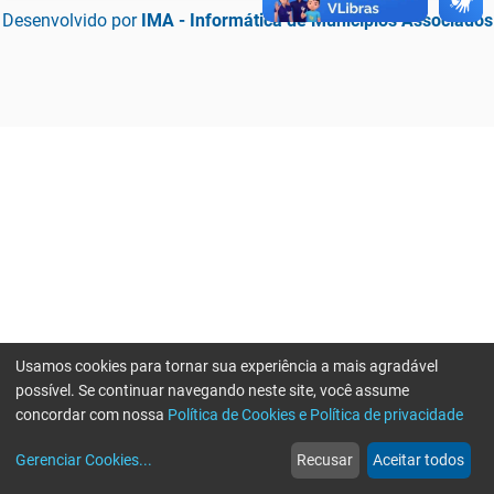
Desenvolvido por
IMA - Informática de Municípios Associados
Usamos cookies para tornar sua experiência a mais agradável
possível. Se continuar navegando neste site, você assume
concordar com nossa
Política de Cookies e Política de privacidade
home
build_circle
event
web
more_horiz
Erro ao enviar informações, por favor tente novamente
Gerenciar Cookies
...
Recusar
Aceitar todos
Início
Serviços
Eventos
Notícias
Mais