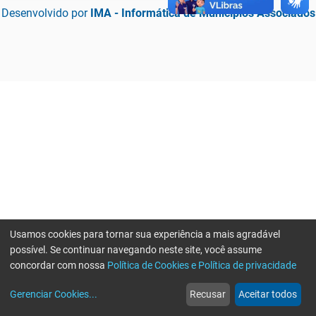
Desenvolvido por
IMA - Informática de Municípios Associados
Usamos cookies para tornar sua experiência a mais agradável
possível. Se continuar navegando neste site, você assume
concordar com nossa
Política de Cookies e Política de privacidade
home
build_circle
event
web
more_horiz
Erro ao enviar informações, por favor tente novamente
Gerenciar Cookies
...
Recusar
Aceitar todos
Início
Serviços
Eventos
Notícias
Mais