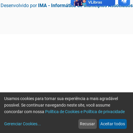
Desenvolvido por
IMA - Informática de Municípios Associados
Usamos cookies para tornar sua experiência a mais agradável
possível. Se continuar navegando neste site, você assume
concordar com nossa
Política de Cookies e Política de privacidade
home
build_circle
event
web
more_horiz
Erro ao enviar informações, por favor tente novamente
Gerenciar Cookies
...
Recusar
Aceitar todos
Início
Serviços
Eventos
Notícias
Mais