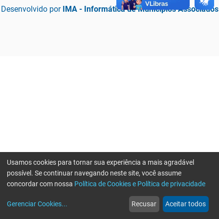
Desenvolvido por
IMA - Informática de Municípios Associados
Usamos cookies para tornar sua experiência a mais agradável
possível. Se continuar navegando neste site, você assume
concordar com nossa
Política de Cookies e Política de privacidade
home
build_circle
event
web
more_horiz
Erro ao enviar informações, por favor tente novamente
Gerenciar Cookies
...
Recusar
Aceitar todos
Início
Serviços
Eventos
Notícias
Mais