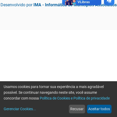
Desenvolvido por
IMA - Informática de Municípios Associados
Usamos cookies para tornar sua experiência a mais agradável
possível. Se continuar navegando neste site, você assume
concordar com nossa
Política de Cookies e Política de privacidade
home
build_circle
event
web
more_horiz
Erro ao enviar informações, por favor tente novamente
Gerenciar Cookies
...
Recusar
Aceitar todos
Início
Serviços
Eventos
Notícias
Mais