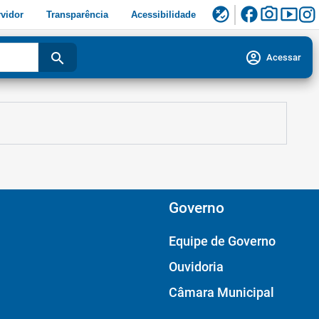
facebook
photo_camera
smart_display
flaky
vidor
Transparência
Acessibilidade
account_circle
search
Acessar
Governo
Equipe de Governo
Ouvidoria
Câmara Municipal