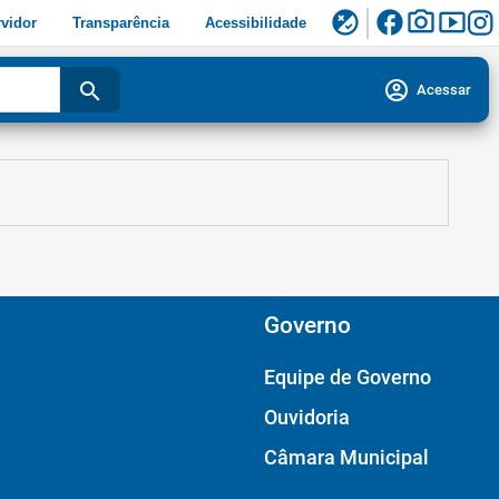
facebook
photo_camera
smart_display
flaky
vidor
Transparência
Acessibilidade
account_circle
search
Acessar
Governo
Equipe de Governo
Ouvidoria
Câmara Municipal