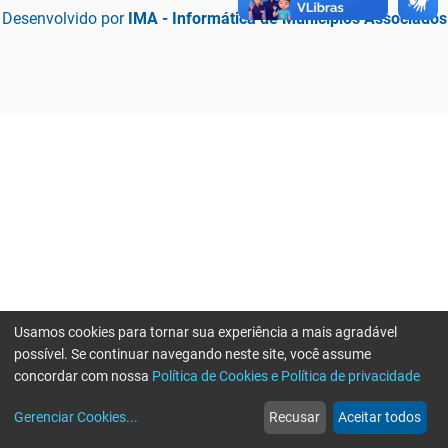
Desenvolvido por
IMA - Informática de Municípios Associados
Usamos cookies para tornar sua experiência a mais agradável
possível. Se continuar navegando neste site, você assume
concordar com nossa
Política de Cookies e Política de privacidade
home
build_circle
event
web
more_horiz
Erro ao enviar informações, por favor tente novamente
Gerenciar Cookies
...
Recusar
Aceitar todos
Início
Serviços
Eventos
Notícias
Mais