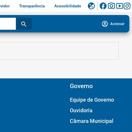
facebook
photo_camera
smart_display
flaky
vidor
Transparência
Acessibilidade
account_circle
search
Acessar
Governo
Equipe de Governo
Ouvidoria
Câmara Municipal