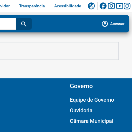
facebook
photo_camera
smart_display
flaky
vidor
Transparência
Acessibilidade
account_circle
search
Acessar
Governo
Equipe de Governo
Ouvidoria
Câmara Municipal