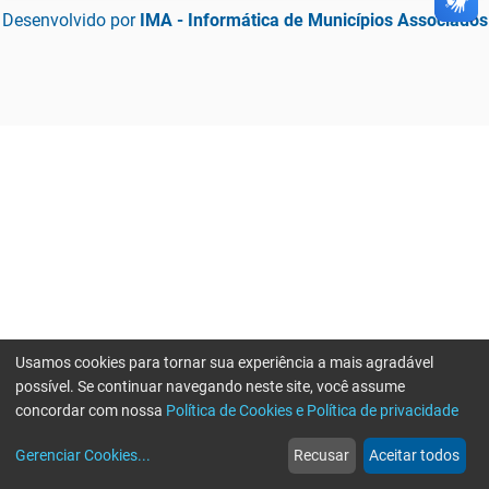
Desenvolvido por
IMA - Informática de Municípios Associados
Usamos cookies para tornar sua experiência a mais agradável
possível. Se continuar navegando neste site, você assume
concordar com nossa
Política de Cookies e Política de privacidade
home
build_circle
event
web
more_horiz
Erro ao enviar informações, por favor tente novamente
Gerenciar Cookies
...
Recusar
Aceitar todos
Início
Serviços
Eventos
Notícias
Mais