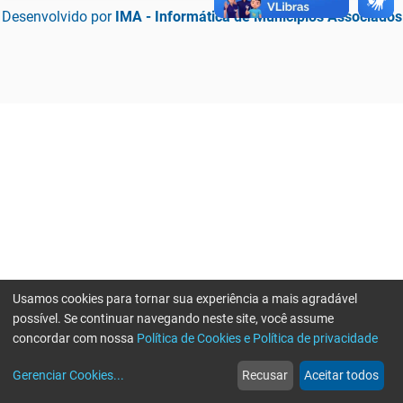
Desenvolvido por
IMA - Informática de Municípios Associados
Usamos cookies para tornar sua experiência a mais agradável
possível. Se continuar navegando neste site, você assume
concordar com nossa
Política de Cookies e Política de privacidade
home
build_circle
event
web
more_horiz
Erro ao enviar informações, por favor tente novamente
Gerenciar Cookies
...
Recusar
Aceitar todos
Início
Serviços
Eventos
Notícias
Mais