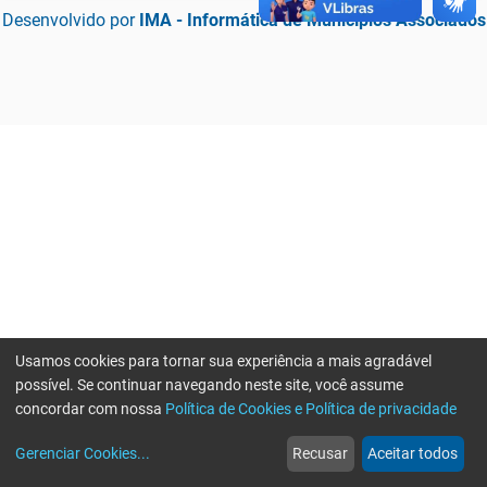
Desenvolvido por
IMA - Informática de Municípios Associados
Usamos cookies para tornar sua experiência a mais agradável
possível. Se continuar navegando neste site, você assume
concordar com nossa
Política de Cookies e Política de privacidade
home
build_circle
event
web
more_horiz
Erro ao enviar informações, por favor tente novamente
Gerenciar Cookies
...
Recusar
Aceitar todos
Início
Serviços
Eventos
Notícias
Mais