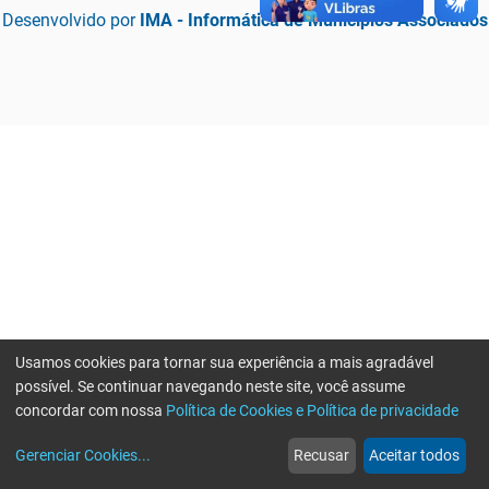
Desenvolvido por
IMA - Informática de Municípios Associados
Usamos cookies para tornar sua experiência a mais agradável
possível. Se continuar navegando neste site, você assume
concordar com nossa
Política de Cookies e Política de privacidade
home
build_circle
event
web
more_horiz
Erro ao enviar informações, por favor tente novamente
Gerenciar Cookies
...
Recusar
Aceitar todos
Início
Serviços
Eventos
Notícias
Mais