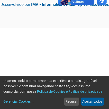
Desenvolvido por
IMA - Informática de Municípios Associados
Usamos cookies para tornar sua experiência a mais agradável
possível. Se continuar navegando neste site, você assume
concordar com nossa
Política de Cookies e Política de privacidade
home
build_circle
event
web
more_horiz
Erro ao enviar informações, por favor tente novamente
Gerenciar Cookies
...
Recusar
Aceitar todos
Início
Serviços
Eventos
Notícias
Mais