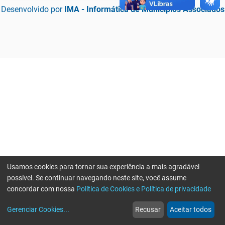
Desenvolvido por
IMA - Informática de Municípios Associados
Usamos cookies para tornar sua experiência a mais agradável
possível. Se continuar navegando neste site, você assume
concordar com nossa
Política de Cookies e Política de privacidade
home
build_circle
event
web
more_horiz
Erro ao enviar informações, por favor tente novamente
Gerenciar Cookies
...
Recusar
Aceitar todos
Início
Serviços
Eventos
Notícias
Mais