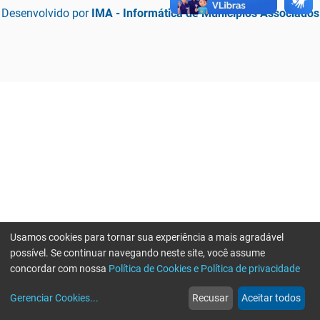
Desenvolvido por
IMA - Informática de Municípios Associados
Usamos cookies para tornar sua experiência a mais agradável
possível. Se continuar navegando neste site, você assume
concordar com nossa
Política de Cookies e Política de privacidade
home
build_circle
event
web
more_horiz
Erro ao enviar informações, por favor tente novamente
Gerenciar Cookies
...
Recusar
Aceitar todos
Início
Serviços
Eventos
Notícias
Mais