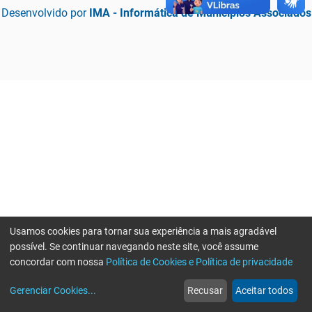
Desenvolvido por
IMA - Informática de Municípios Associados
Usamos cookies para tornar sua experiência a mais agradável
possível. Se continuar navegando neste site, você assume
concordar com nossa
Política de Cookies e Política de privacidade
home
build_circle
event
web
more_horiz
Erro ao enviar informações, por favor tente novamente
Gerenciar Cookies
...
Recusar
Aceitar todos
Início
Serviços
Eventos
Notícias
Mais