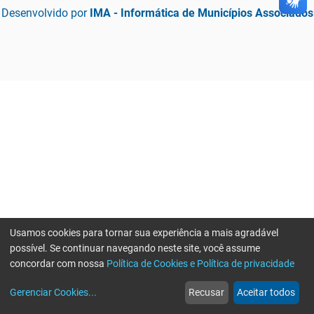
Desenvolvido por
IMA - Informática de Municípios Associados
Usamos cookies para tornar sua experiência a mais agradável
possível. Se continuar navegando neste site, você assume
concordar com nossa
Política de Cookies e Política de privacidade
home
build_circle
event
web
more_horiz
Gerenciar Cookies
...
Recusar
Aceitar todos
Início
Serviços
Eventos
Notícias
Mais