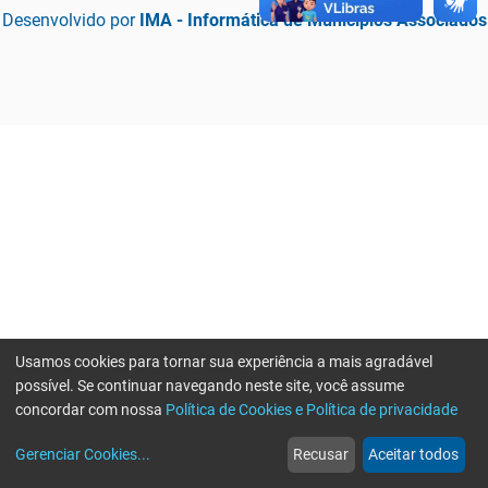
Desenvolvido por
IMA - Informática de Municípios Associados
Usamos cookies para tornar sua experiência a mais agradável
possível. Se continuar navegando neste site, você assume
concordar com nossa
Política de Cookies e Política de privacidade
home
build_circle
event
web
more_horiz
Erro ao enviar informações, por favor tente novamente
Gerenciar Cookies
...
Recusar
Aceitar todos
Início
Serviços
Eventos
Notícias
Mais