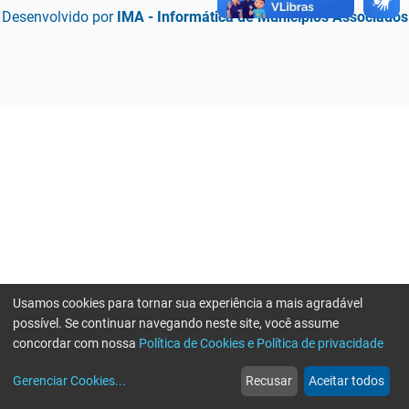
Desenvolvido por
IMA - Informática de Municípios Associados
Usamos cookies para tornar sua experiência a mais agradável
possível. Se continuar navegando neste site, você assume
concordar com nossa
Política de Cookies e Política de privacidade
home
build_circle
event
web
more_horiz
Erro ao enviar informações, por favor tente novamente
Gerenciar Cookies
...
Recusar
Aceitar todos
Início
Serviços
Eventos
Notícias
Mais