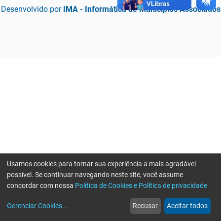
Desenvolvido por
IMA - Informática de Municípios Associados
Usamos cookies para tornar sua experiência a mais agradável
possível. Se continuar navegando neste site, você assume
concordar com nossa
Política de Cookies e Política de privacidade
home
build_circle
event
web
more_horiz
Erro ao enviar informações, por favor tente novamente
Gerenciar Cookies
...
Recusar
Aceitar todos
Início
Serviços
Eventos
Notícias
Mais