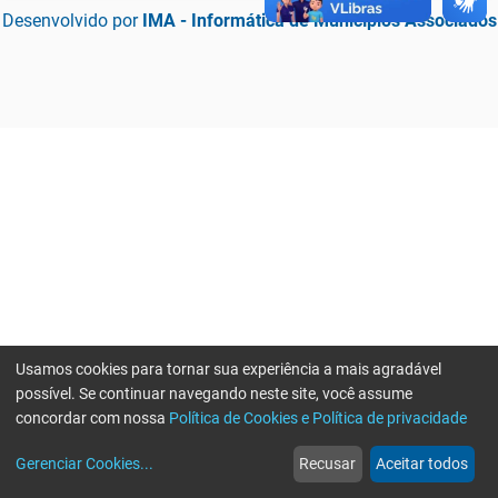
Desenvolvido por
IMA - Informática de Municípios Associados
Usamos cookies para tornar sua experiência a mais agradável
possível. Se continuar navegando neste site, você assume
concordar com nossa
Política de Cookies e Política de privacidade
home
build_circle
event
web
more_horiz
Erro ao enviar informações, por favor tente novamente
Gerenciar Cookies
...
Recusar
Aceitar todos
Início
Serviços
Eventos
Notícias
Mais