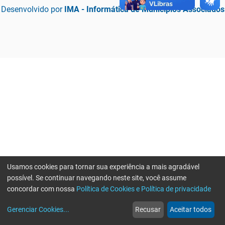
Desenvolvido por
IMA - Informática de Municípios Associados
Usamos cookies para tornar sua experiência a mais agradável
possível. Se continuar navegando neste site, você assume
concordar com nossa
Política de Cookies e Política de privacidade
home
build_circle
event
web
more_horiz
Erro ao enviar informações, por favor tente novamente
Gerenciar Cookies
...
Recusar
Aceitar todos
Início
Serviços
Eventos
Notícias
Mais