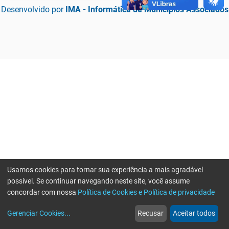
Desenvolvido por
IMA - Informática de Municípios Associados
Usamos cookies para tornar sua experiência a mais agradável
possível. Se continuar navegando neste site, você assume
concordar com nossa
Política de Cookies e Política de privacidade
home
build_circle
event
web
more_horiz
Erro ao enviar informações, por favor tente novamente
Gerenciar Cookies
...
Recusar
Aceitar todos
Início
Serviços
Eventos
Notícias
Mais