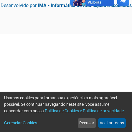
Desenvolvido por
IMA - Informática de Municípios Associados
Usamos cookies para tornar sua experiência a mais agradável
possível. Se continuar navegando neste site, você assume
concordar com nossa
Política de Cookies e Política de privacidade
home
build_circle
event
web
more_horiz
Erro ao enviar informações, por favor tente novamente
Gerenciar Cookies
...
Recusar
Aceitar todos
Início
Serviços
Eventos
Notícias
Mais