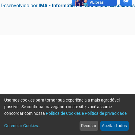
Desenvolvido por
IMA - Informática de Municípios Associados
Usamos cookies para tornar sua experiência a mais agradável
possível. Se continuar navegando neste site, você assume
concordar com nossa
Política de Cookies e Política de privacidade
home
build_circle
event
web
more_horiz
Erro ao enviar informações, por favor tente novamente
Gerenciar Cookies
...
Recusar
Aceitar todos
Início
Serviços
Eventos
Notícias
Mais