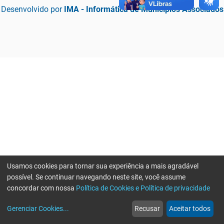
Desenvolvido por
IMA - Informática de Municípios Associados
Usamos cookies para tornar sua experiência a mais agradável
possível. Se continuar navegando neste site, você assume
concordar com nossa
Política de Cookies e Política de privacidade
home
build_circle
event
web
more_horiz
Erro ao enviar informações, por favor tente novamente
Gerenciar Cookies
...
Recusar
Aceitar todos
Início
Serviços
Eventos
Notícias
Mais