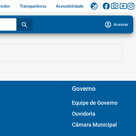
facebook
photo_camera
smart_display
flaky
vidor
Transparência
Acessibilidade
account_circle
search
Acessar
Governo
Equipe de Governo
Ouvidoria
Câmara Municipal