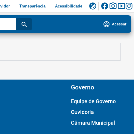
facebook
photo_camera
smart_display
flaky
vidor
Transparência
Acessibilidade
account_circle
search
Acessar
Governo
Equipe de Governo
Ouvidoria
Câmara Municipal