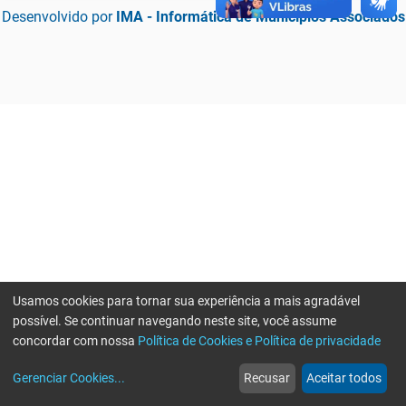
Desenvolvido por
IMA - Informática de Municípios Associados
Usamos cookies para tornar sua experiência a mais agradável
possível. Se continuar navegando neste site, você assume
concordar com nossa
Política de Cookies e Política de privacidade
home
build_circle
event
web
more_horiz
Erro ao enviar informações, por favor tente novamente
Gerenciar Cookies
...
Recusar
Aceitar todos
Início
Serviços
Eventos
Notícias
Mais