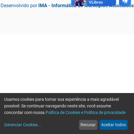
Desenvolvido por
IMA - Informática de Municípios Associados
Usamos cookies para tornar sua experiência a mais agradável
possível. Se continuar navegando neste site, você assume
concordar com nossa
Política de Cookies e Política de privacidade
home
build_circle
event
web
more_horiz
Erro ao enviar informações, por favor tente novamente
Gerenciar Cookies
...
Recusar
Aceitar todos
Início
Serviços
Eventos
Notícias
Mais