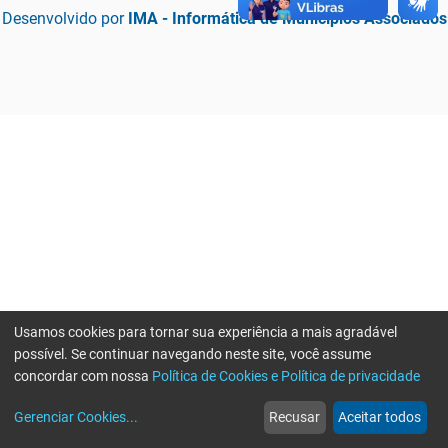
Desenvolvido por
IMA - Informática de Municípios Associados
Usamos cookies para tornar sua experiência a mais agradável
possível. Se continuar navegando neste site, você assume
concordar com nossa
Política de Cookies e Política de privacidade
home
build_circle
event
web
more_horiz
Erro ao enviar informações, por favor tente novamente
Gerenciar Cookies
...
Recusar
Aceitar todos
Início
Serviços
Eventos
Notícias
Mais