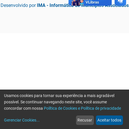
Desenvolvido por
IMA - Informática de Municípios Associados
Usamos cookies para tornar sua experiência a mais agradável
possível. Se continuar navegando neste site, você assume
concordar com nossa
Política de Cookies e Política de privacidade
home
build_circle
event
web
more_horiz
Erro ao enviar informações, por favor tente novamente
Gerenciar Cookies
...
Recusar
Aceitar todos
Início
Serviços
Eventos
Notícias
Mais