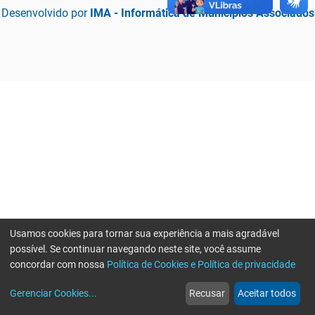
Desenvolvido por
IMA - Informática de Municípios Associados
Usamos cookies para tornar sua experiência a mais agradável
possível. Se continuar navegando neste site, você assume
concordar com nossa
Política de Cookies e Política de privacidade
home
build_circle
event
web
more_horiz
Erro ao enviar informações, por favor tente novamente
Gerenciar Cookies
...
Recusar
Aceitar todos
Início
Serviços
Eventos
Notícias
Mais