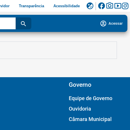
facebook
photo_camera
smart_display
flaky
vidor
Transparência
Acessibilidade
account_circle
search
Acessar
Governo
Equipe de Governo
Ouvidoria
Câmara Municipal