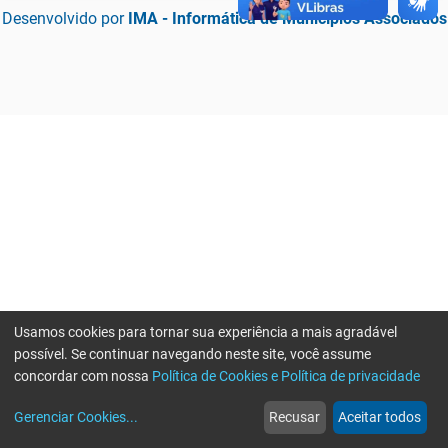
Desenvolvido por
IMA - Informática de Municípios Associados
Usamos cookies para tornar sua experiência a mais agradável
possível. Se continuar navegando neste site, você assume
concordar com nossa
Política de Cookies e Política de privacidade
home
build_circle
event
web
more_horiz
Erro ao enviar informações, por favor tente novamente
Gerenciar Cookies
...
Recusar
Aceitar todos
Início
Serviços
Eventos
Notícias
Mais